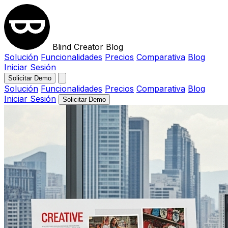
Blind Creator Blog
Solución
Funcionalidades
Precios
Comparativa
Blog
Iniciar Sesión
Solicitar Demo
Solución
Funcionalidades
Precios
Comparativa
Blog
Iniciar Sesión
Solicitar Demo