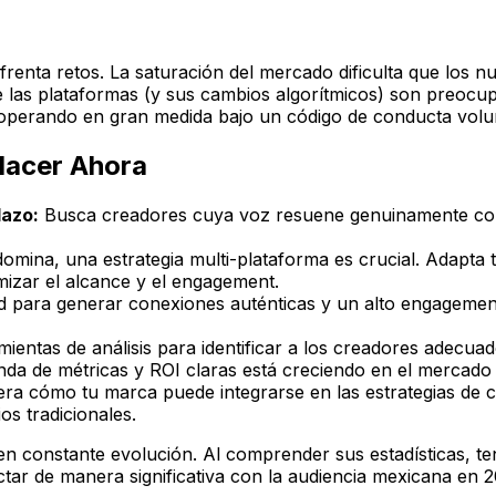
enta retos. La saturación del mercado dificulta que los nu
 de las plataformas (y sus cambios algorítmicos) son preoc
, operando en gran medida bajo un código de conducta volun
Hacer Ahora
lazo:
Busca creadores cuya voz resuene genuinamente con 
domina, una estrategia multi-plataforma es crucial. Adapta 
zar el alcance y el engagement.
 para generar conexiones auténticas y un alto engagement
mientas de análisis para identificar a los creadores adecua
anda de métricas y ROI claras está creciendo en el mercado
ra cómo tu marca puede integrarse en las estrategias de c
os tradicionales.
 constante evolución. Al comprender sus estadísticas, ten
tar de manera significativa con la audiencia mexicana en 2