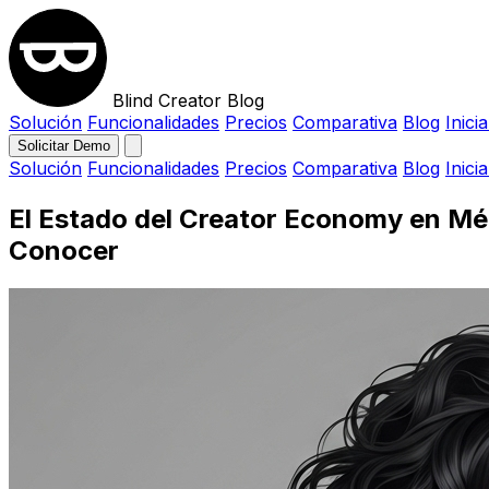
Blind Creator Blog
Solución
Funcionalidades
Precios
Comparativa
Blog
Inici
Solicitar Demo
Solución
Funcionalidades
Precios
Comparativa
Blog
Inici
El Estado del Creator Economy en Mé
Conocer