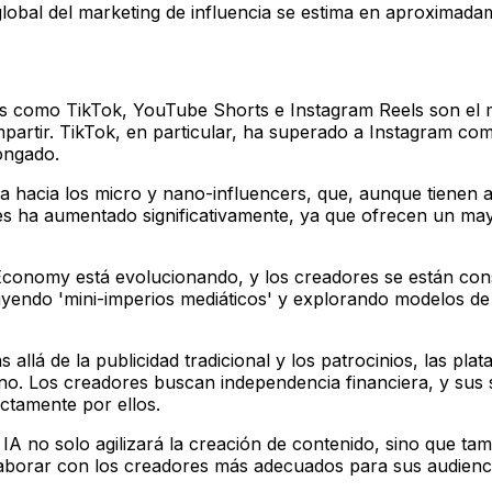
global del marketing de influencia se estima en aproximada
 como TikTok, YouTube Shorts e Instagram Reels son el m
ompartir. TikTok, en particular, ha superado a Instagram c
ongado.
ina hacia los micro y nano-influencers, que, aunque tiene
es ha aumentado significativamente, ya que ofrecen un may
conomy está evolucionando, y los creadores se están co
yendo 'mini-imperios mediáticos' y explorando modelos de 
 allá de la publicidad tradicional y los patrocinios, las 
. Los creadores buscan independencia financiera, y sus 
ctamente por ellos.
IA no solo agilizará la creación de contenido, sino que t
olaborar con los creadores más adecuados para sus audienci