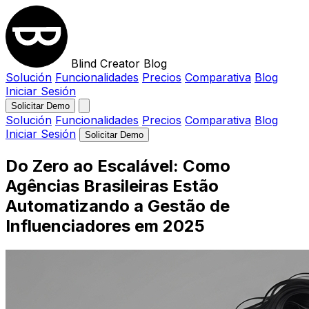
Blind Creator Blog
Solución
Funcionalidades
Precios
Comparativa
Blog
Iniciar Sesión
Solicitar Demo
Solución
Funcionalidades
Precios
Comparativa
Blog
Iniciar Sesión
Solicitar Demo
Do Zero ao Escalável: Como
Agências Brasileiras Estão
Automatizando a Gestão de
Influenciadores em 2025