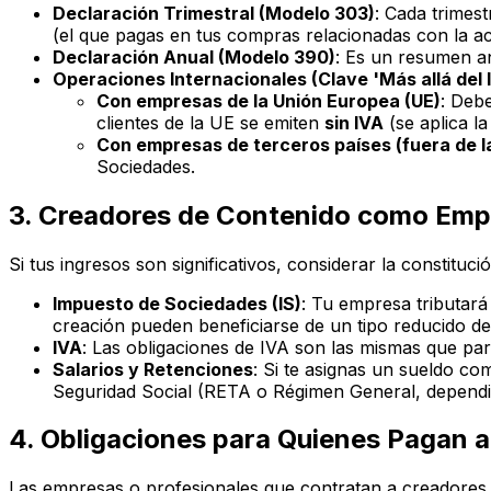
Declaración Trimestral (Modelo 303)
: Cada trimest
(el que pagas en tus compras relacionadas con la act
Declaración Anual (Modelo 390)
: Es un resumen an
Operaciones Internacionales (Clave 'Más allá del 
Con empresas de la Unión Europea (UE)
: Debe
clientes de la UE se emiten
sin IVA
(se aplica la
Con empresas de terceros países (fuera de l
Sociedades.
3. Creadores de Contenido como Empr
Si tus ingresos son significativos, considerar la constituc
Impuesto de Sociedades (IS)
: Tu empresa tributará
creación pueden beneficiarse de un tipo reducido de
IVA
: Las obligaciones de IVA son las mismas que pa
Salarios y Retenciones
: Si te asignas un sueldo co
Seguridad Social (RETA o Régimen General, dependi
4. Obligaciones para Quienes Pagan 
Las empresas o profesionales que contratan a creadores d