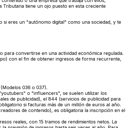
e contenido o una empresa que trabaja con ellos,
 Tributaria tiene un ojo puesto en esta creciente
o si eres un "autónomo digital" como una sociedad, y te
o para convertirse en una actividad económica regulada.
mpo) con el fin de obtener ingresos de forma recurrente,
s (Modelos 036 o 037).
youtubers" o "influencers", se suelen utilizar los
es de publicidad), el 844 (servicios de publicidad para
bligatorio si facturas más de un millón de euros al año.
readores de contenido), es obligatoria la inscripción en el
gresos reales, con 15 tramos de rendimientos netos. La
la previsión de ingresos hasta seis veces al año. Para