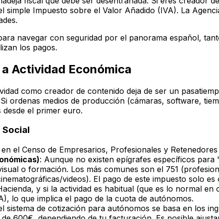
adeja fiscal que debe ser desentrañada. Si eres creador d
el simple Impuesto sobre el Valor Añadido (IVA). La Agencia
ades.
s para navegar con seguridad por el panorama español, tant
izan los pagos.
y a Actividad Económica
ividad como creador de contenido deja de ser un pasatiemp
". Si ordenas medios de producción (cámaras, software, tie
s desde el primer euro.
 Social
a en el Censo de Empresarios, Profesionales y Retenedore
conómicas)
: Aunque no existen epígrafes específicos para "
isual o formación. Los más comunes son el 751 (profesional
inematográficas/videos). El pago de este impuesto solo es o
acienda, y si la actividad es habitual (que es lo normal en c
, lo que implica el pago de la cuota de autónomos.
 el sistema de cotización para autónomos se basa en los in
e 600€, dependiendo de tu facturación. Es posible ajustar 