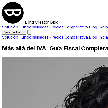
Blind Creator Blog
Solución
Funcionalidades
Precios
Comparativa
Blog
Inici
Solicitar Demo
Solución
Funcionalidades
Precios
Comparativa
Blog
Inici
Más allá del IVA: Guía Fiscal Compl