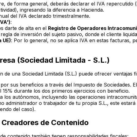
re, de forma general, deberás declarar el IVA repercutido (
ividad), ingresando la diferencia a Hacienda.
ual del IVA declarado trimestralmente.
IVA')
:
s darte de alta en el
Registro de Operadores Intracomunit
 regla de inversión del sujeto pasivo, donde el cliente liquid
a UE)
: Por lo general, no se aplica IVA en estas facturas,
esa (Sociedad Limitada - S.L.)
ión de una Sociedad Limitada (S.L.) puede ofrecer ventajas f
 por sus beneficios a través del Impuesto de Sociedades. E
l 15% durante los dos primeros ejercicios con beneficio.
ra los autónomos, incluyendo las operaciones intracomunita
mo administrador o trabajador de tu propia S.L., este estará
endo del caso).
a Creadores de Contenido
e contenido también tienen responsabilidades fiscales: