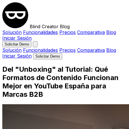
Blind Creator Blog
Solución
Funcionalidades
Precios
Comparativa
Blog
Iniciar Sesión
Solicitar Demo
Solución
Funcionalidades
Precios
Comparativa
Blog
Iniciar Sesión
Solicitar Demo
Del "Unboxing" al Tutorial: Qué
Formatos de Contenido Funcionan
Mejor en YouTube España para
Marcas B2B