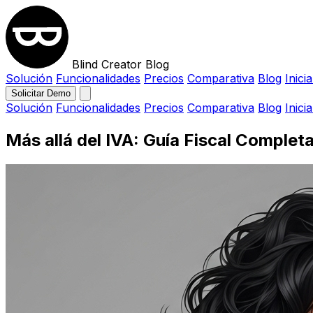
Blind Creator Blog
Solución
Funcionalidades
Precios
Comparativa
Blog
Inici
Solicitar Demo
Solución
Funcionalidades
Precios
Comparativa
Blog
Inici
Más allá del IVA: Guía Fiscal Comple