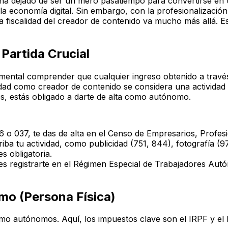
o ha dejado de ser un mero pasatiempo para convertirse en 
a economía digital. Sin embargo, con la profesionalización 
la fiscalidad del creador de contenido va mucho más allá. E
Partida Crucial
ental comprender que cualquier ingreso obtenido a través d
vidad como creador de contenido se considera una actividad 
, estás obligado a darte de alta como autónomo.
o 037, te das de alta en el Censo de Empresarios, Profes
ba tu actividad, como publicidad (751, 844), fotografía (97
es obligatoria.
s registrarte en el Régimen Especial de Trabajadores Aut
mo (Persona Física)
omo autónomos. Aquí, los impuestos clave son el IRPF y el 