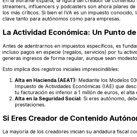
En la vibrante España, la figura del creador de contenid
streamers, influencers y podcasters son ahora pilares de l
los más críticos. Si bien el IVA es un impuesto conocido, 
clave tanto para autónomos como para empresas.
La Actividad Económica: Un Punto de 
Antes de adentrarnos en impuestos específicos, es fundam
incluso pagos en especie (regalos, servicios) por tu acti
generas ingresos de forma regular, aunque sean modestos
Esto implica dos registros iniciales imprescindibles:
Alta en Hacienda (AEAT):
Mediante los Modelos 036 
Impuesto de Actividades Económicas (IAE) que descri
tu facturación es inferior a 1 millón de euros, el alta 
Alta en la Seguridad Social:
Si eres autónomo, debe
prestaciones.
Si Eres Creador de Contenido Autóno
La mayoría de los creadores inician su andadura fiscal c