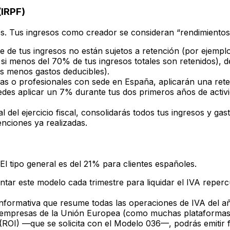
(IRPF)
es. Tus ingresos como creador se consideran “rendimientos
e de tus ingresos no están sujetos a retención (por ejemp
si menos del 70% de tus ingresos totales son retenidos), d
os menos gastos deducibles).
as o profesionales con sede en España, aplicarán una rete
es aplicar un 7% durante tus dos primeros años de activid
al del ejercicio fiscal, consolidarás todos tus ingresos y gas
enciones ya realizadas.
 El tipo general es del 21% para clientes españoles.
ar este modelo cada trimestre para liquidar el IVA repercut
nformativa que resume todas las operaciones de IVA del a
 empresas de la Unión Europea (como muchas plataformas di
 (ROI) —que se solicita con el Modelo 036—, podrás emitir 