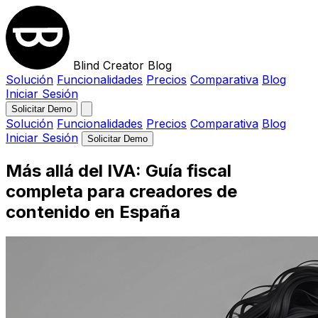
Blind Creator Blog
Solución
Funcionalidades
Precios
Comparativa
Blog
Iniciar Sesión
Solicitar Demo
Solución
Funcionalidades
Precios
Comparativa
Blog
Iniciar Sesión
Solicitar Demo
Más allá del IVA: Guía fiscal
completa para creadores de
contenido en España