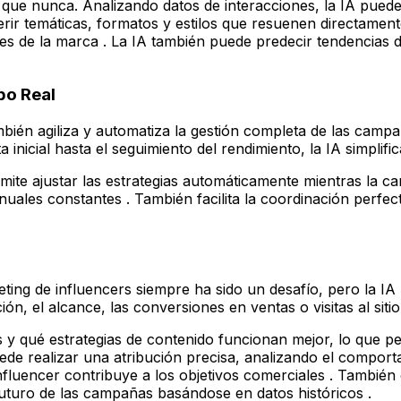
lo que nunca. Analizando datos de interacciones, la IA pue
erir temáticas, formatos y estilos que resuenen directamen
es de la marca . La IA también puede predecir tendencias d
po Real
mbién agiliza y automatiza la gestión completa de las camp
nicial hasta el seguimiento del rendimiento, la IA simplifica
ite ajustar las estrategias automáticamente mientras la 
nuales constantes . También facilita la coordinación perfe
ting de influencers siempre ha sido un desafío, pero la IA 
ión, el alcance, las conversiones en ventas o visitas al sit
cers y qué estrategias de contenido funcionan mejor, lo qu
de realizar una atribución precisa, analizando el comporta
fluencer contribuye a los objetivos comerciales . También 
 futuro de las campañas basándose en datos históricos .