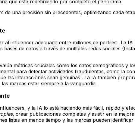
aria que está redefiniendo por completo el panorama.
ers de una precisión sin precedentes, optimizando cada eta
te
 al influencer adecuado entre millones de perfiles . La I
 bases de datos a través de múltiples redes sociales (Insta
valúa métricas cruciales como los datos demográficos y los 
ental para detectar actividades fraudulentas, como la co
ue las interacciones sean genuinas . La IA también proporc
 las marcas estar siempre a la vanguardia .
ante
nfluencers, y la IA lo está haciendo más fácil, rápido y ef
copies
, crear publicaciones completas y asistir en la mejora
iones listas en menos tiempo y las marcas pueden identifi