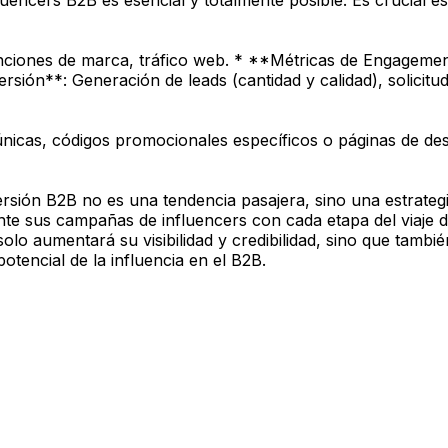
uencers B2B es esencial y totalmente posible. Es crucial esta
ciones de marca, tráfico web. * **Métricas de Engagement
rsión**: Generación de leads (cantidad y calidad), solicitu
únicas, códigos promocionales específicos o páginas de des
versión B2B no es una tendencia pasajera, sino una estrat
mente sus campañas de influencers con cada etapa del viaj
lo aumentará su visibilidad y credibilidad, sino que tambi
otencial de la influencia en el B2B.