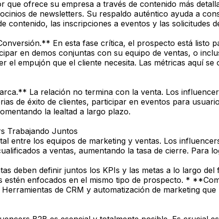
or que ofrece su empresa a través de contenido más detall
rocinios de newsletters. Su respaldo auténtico ayuda a cons
de contenido, las inscripciones a eventos y las solicitudes 
nversión.** En esta fase crítica, el prospecto está listo 
ticipar en demos conjuntas con su equipo de ventas, o incl
r el empujón que el cliente necesita. Las métricas aquí se c
a.** La relación no termina con la venta. Los influencers
orias de éxito de clientes, participar en eventos para usua
mentando la lealtad a largo plazo.
rs Trabajando Juntos
total entre los equipos de marketing y ventas. Los influence
lificados a ventas, aumentando la tasa de cierre. Para lo
s deben definir juntos los KPIs y las metas a lo largo del
s estén enfocados en el mismo tipo de prospecto. * **Co
: Herramientas de CRM y automatización de marketing que pe