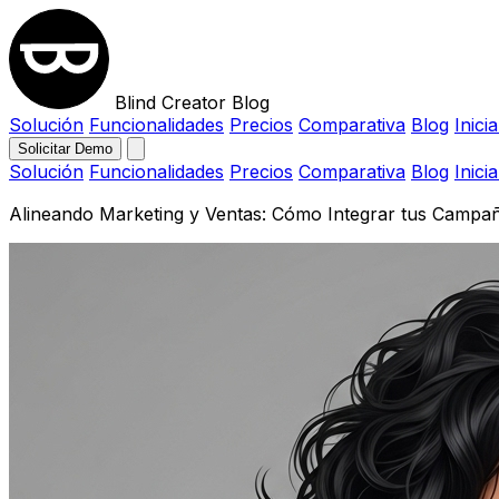
Blind Creator Blog
Solución
Funcionalidades
Precios
Comparativa
Blog
Inici
Solicitar Demo
Solución
Funcionalidades
Precios
Comparativa
Blog
Inici
Alineando Marketing y Ventas: Cómo Integrar tus Campañ