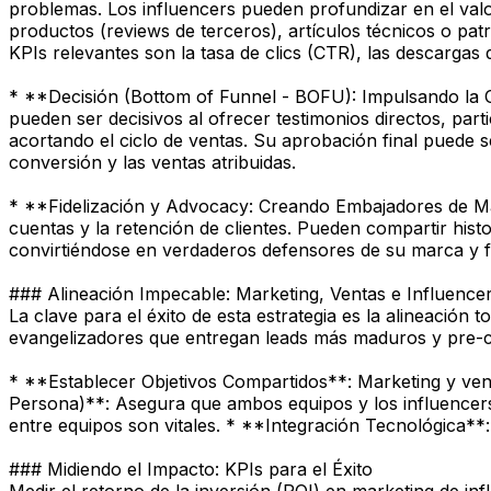
problemas. Los influencers pueden profundizar en el val
productos (reviews de terceros), artículos técnicos o pat
KPIs relevantes son la tasa de clics (CTR), las descargas 
* **Decisión (Bottom of Funnel - BOFU): Impulsando la Co
pueden ser decisivos al ofrecer testimonios directos, par
acortando el ciclo de ventas. Su aprobación final puede se
conversión y las ventas atribuidas.
* **Fidelización y Advocacy: Creando Embajadores de Marc
cuentas y la retención de clientes. Pueden compartir hist
convirtiéndose en verdaderos defensores de su marca y fo
### Alineación Impecable: Marketing, Ventas e Influence
La clave para el éxito de esta estrategia es la alineación 
evangelizadores que entregan leads más maduros y pre-cua
* **Establecer Objetivos Compartidos**: Marketing y venta
Persona)**: Asegura que ambos equipos y los influencer
entre equipos son vitales. * **Integración Tecnológica**
### Midiendo el Impacto: KPIs para el Éxito