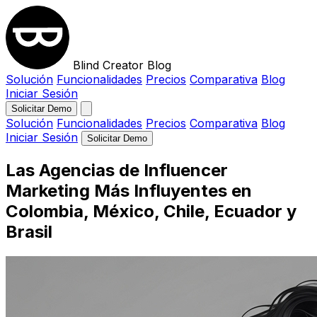
Blind Creator Blog
Solución
Funcionalidades
Precios
Comparativa
Blog
Iniciar Sesión
Solicitar Demo
Solución
Funcionalidades
Precios
Comparativa
Blog
Iniciar Sesión
Solicitar Demo
Las Agencias de Influencer
Marketing Más Influyentes en
Colombia, México, Chile, Ecuador y
Brasil