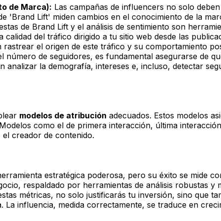
to de Marca):
Las campañas de influencers no solo deben 
e 'Brand Lift' miden cambios en el conocimiento de la marca
as de Brand Lift y el análisis de sentimiento son herramie
 calidad del tráfico dirigido a tu sitio web desde las public
rastrear el origen de este tráfico y su comportamiento poste
l número de seguidores, es fundamental asegurarse de que 
 analizar la demografía, intereses e, incluso, detectar seg
mplear
modelos de atribución
adecuados. Estos modelos asig
Modelos como el de primera interacción, última interacción,
 el creador de contenido.
erramienta estratégica poderosa, pero su éxito se mide co
cio, respaldado por herramientas de análisis robustas y m
tas métricas, no solo justificarás tu inversión, sino que t
ca. La influencia, medida correctamente, se traduce en creci