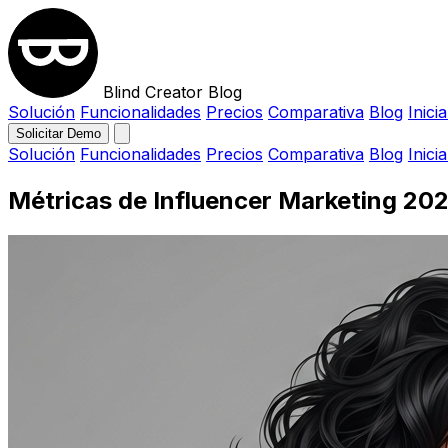
Blind Creator Blog
Solución
Funcionalidades
Precios
Comparativa
Blog
Inici
Solicitar Demo
Solución
Funcionalidades
Precios
Comparativa
Blog
Inici
Métricas de Influencer Marketing 20