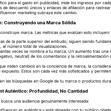
ico para el gasto en publicidad, mide los ingresos por cada
de descuento únicos y enlaces de afiliación para rastrear
 influencer marketing subraya este cambio.
n: Construyendo una Marca Sólida
g construye marca. Las métricas que evalúan esto incluyen:
s de la parte superior del embudo, siguen siendo fundamen
, al número total de visualizaciones.
ántas veces se nombra a tu marca. Un aumento tras una ca
egativo, neutral) de los comentarios y la retroalimentación 
ue miden cambios en la conciencia de marca, la considerac
o expuesto. Estos son cada vez más sofisticados y permiten
n las búsquedas en Google de tu marca o productos dur
nt Auténtico: Profundidad, No Cantidad
Se busca una audiencia genuinamente interesada:
influencer es auténtica y está alineada con tu público obje