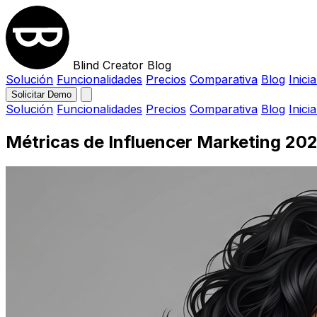
Blind Creator Blog
Solución
Funcionalidades
Precios
Comparativa
Blog
Inici
Solicitar Demo
Solución
Funcionalidades
Precios
Comparativa
Blog
Inici
Métricas de Influencer Marketing 20