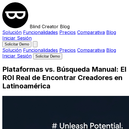
Blind Creator Blog
Solución
Funcionalidades
Precios
Comparativa
Blog
Iniciar Sesión
Solicitar Demo
Solución
Funcionalidades
Precios
Comparativa
Blog
Iniciar Sesión
Solicitar Demo
Plataformas vs. Búsqueda Manual: El
ROI Real de Encontrar Creadores en
Latinoamérica