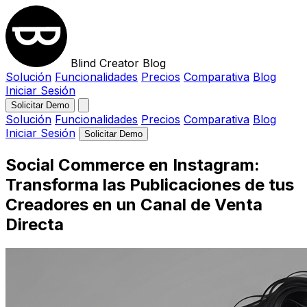
Blind Creator Blog
Solución
Funcionalidades
Precios
Comparativa
Blog
Iniciar Sesión
Solicitar Demo
Solución
Funcionalidades
Precios
Comparativa
Blog
Iniciar Sesión
Solicitar Demo
Social Commerce en Instagram:
Transforma las Publicaciones de tus
Creadores en un Canal de Venta
Directa